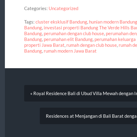
Categories:
Uncategorized
Tags:
cluster eksklusif Bandung
,
hunian modern Bandun
Bandung
,
investasi properti Bandung The Verde Hills B
Bandung
,
perumahan dengan club house
,
perumahan den
Bandung
,
perumahan elit Bandung
,
perumahan keluarga
properti Jawa Barat
,
rumah dengan club house
,
rumah de
Bandung
,
rumah modern Jawa Barat
« Royal Residence Bali di Ubud Villa Mewah dengan In
Residences at Menjangan di Bali Barat denga