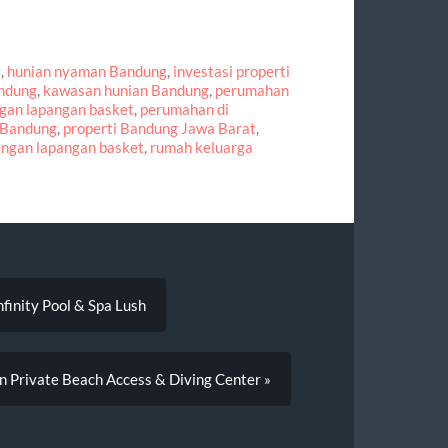
g
,
hunian nyaman Bandung
,
investasi properti
andung
,
kawasan hunian Bandung
,
perumahan
gan lapangan basket
,
perumahan di
 Bandung
,
properti Bandung Jawa Barat
,
ngan lapangan basket
,
rumah keluarga
finity Pool & Spa Lush
n Private Beach Access & Diving Center »