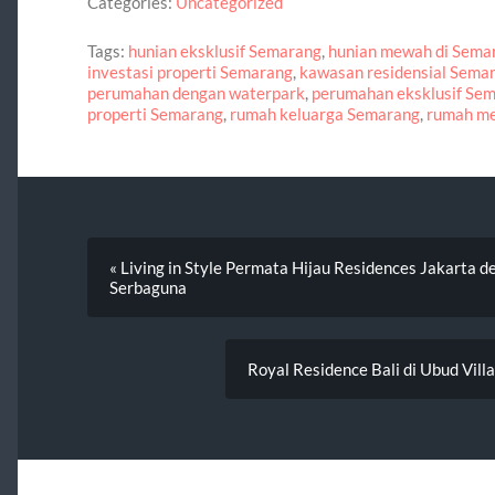
Categories:
Uncategorized
Tags:
hunian eksklusif Semarang
,
hunian mewah di Sema
investasi properti Semarang
,
kawasan residensial Sema
perumahan dengan waterpark
,
perumahan eksklusif Se
properti Semarang
,
rumah keluarga Semarang
,
rumah m
« Living in Style Permata Hijau Residences Jakarta
Serbaguna
Royal Residence Bali di Ubud Vill