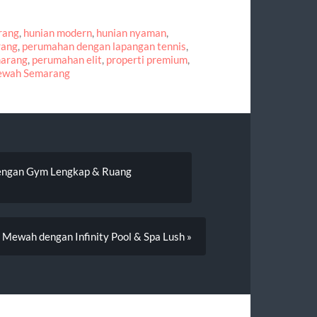
rang
,
hunian modern
,
hunian nyaman
,
rang
,
perumahan dengan lapangan tennis
,
marang
,
perumahan elit
,
properti premium
,
ewah Semarang
 dengan Gym Lengkap & Ruang
a Mewah dengan Infinity Pool & Spa Lush »