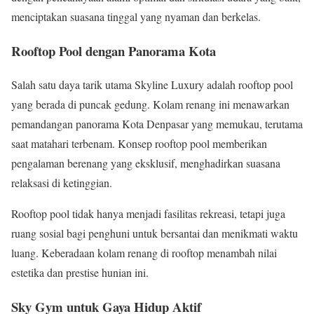
menciptakan suasana tinggal yang nyaman dan berkelas.
Rooftop Pool dengan Panorama Kota
Salah satu daya tarik utama Skyline Luxury adalah rooftop pool
yang berada di puncak gedung. Kolam renang ini menawarkan
pemandangan panorama Kota Denpasar yang memukau, terutama
saat matahari terbenam. Konsep rooftop pool memberikan
pengalaman berenang yang eksklusif, menghadirkan suasana
relaksasi di ketinggian.
Rooftop pool tidak hanya menjadi fasilitas rekreasi, tetapi juga
ruang sosial bagi penghuni untuk bersantai dan menikmati waktu
luang. Keberadaan kolam renang di rooftop menambah nilai
estetika dan prestise hunian ini.
Sky Gym untuk Gaya Hidup Aktif