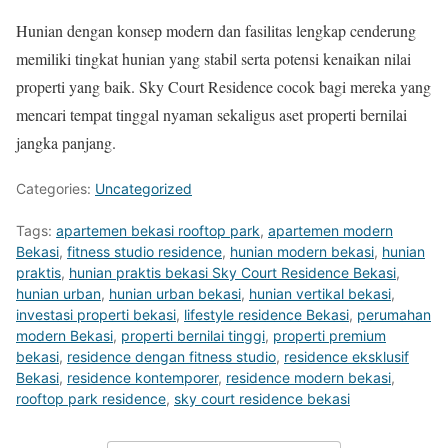
Hunian dengan konsep modern dan fasilitas lengkap cenderung
memiliki tingkat hunian yang stabil serta potensi kenaikan nilai
properti yang baik. Sky Court Residence cocok bagi mereka yang
mencari tempat tinggal nyaman sekaligus aset properti bernilai
jangka panjang.
Categories:
Uncategorized
Tags:
apartemen bekasi rooftop park
,
apartemen modern
Bekasi
,
fitness studio residence
,
hunian modern bekasi
,
hunian
praktis
,
hunian praktis bekasi Sky Court Residence Bekasi
,
hunian urban
,
hunian urban bekasi
,
hunian vertikal bekasi
,
investasi properti bekasi
,
lifestyle residence Bekasi
,
perumahan
modern Bekasi
,
properti bernilai tinggi
,
properti premium
bekasi
,
residence dengan fitness studio
,
residence eksklusif
Bekasi
,
residence kontemporer
,
residence modern bekasi
,
rooftop park residence
,
sky court residence bekasi