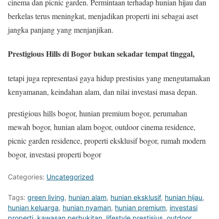
cinema dan picnic garden. Permintaan terhadap hunian hijau dan
berkelas terus meningkat, menjadikan properti ini sebagai aset
jangka panjang yang menjanjikan.
Prestigious Hills di Bogor bukan sekadar tempat tinggal,
tetapi juga representasi gaya hidup prestisius yang mengutamakan
kenyamanan, keindahan alam, dan nilai investasi masa depan.
prestigious hills bogor, hunian premium bogor, perumahan
mewah bogor, hunian alam bogor, outdoor cinema residence,
picnic garden residence, properti eksklusif bogor, rumah modern
bogor, investasi properti bogor
Categories:
Uncategorized
Tags:
green living
,
hunian alam
,
hunian eksklusif
,
hunian hijau
,
hunian keluarga
,
hunian nyaman
,
hunian premium
,
investasi
properti
,
kawasan perbukitan
,
lifestyle prestisius
,
outdoor