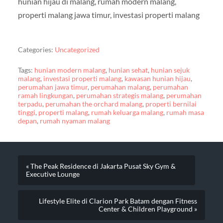
hunian hijau di malang, rumah modern malang,
properti malang jawa timur, investasi properti malang
Categories:
Uncategorized
Tags:
hunian modern malang
,
hunian sehat
,
hunian sejuk
malang
,
investasi properti malang
,
kawasan hunian hijau
,
perumahan jawa timur
,
perumahan malang
,
perumahan
ramah lingkungan
,
perumahan strategis malang
,
perumahan
terpadu
,
perumahan the orchard malang
,
properti bernilai
tinggi
,
properti malang
,
rumah keluarga malang
,
rumah masa
depan
,
rumah nyaman malang
« The Peak Residence di Jakarta Pusat Sky Gym &
Executive Lounge
Lifestyle Elite di Clarion Park Batam dengan Fitness
Center & Children Playground »