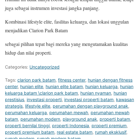
juga sebagai instrumen investasi jangka panjang.
Kombinasi lifestyle elite, fasilitas keluarga, dan lokasi unggulan
menjadikan Clarion Park Batam
sebagai pilihan tepat bagi mereka yang mengutamakan kualitas
hidup dan nilai properti.
Categories:
Uncategorized
Tags:
clarion park batam
,
fitness center
,
hunian dengan fitness
center
,
hunian elite
,
hunian elite batam
,
hunian keluarga
,
hunian
keluarga batam \clarion park batam
,
hunian nyaman
,
hunian
prestisius
,
investasi properti
,
investasi properti batam
,
kawasan
strategis
,
lifestyle elite
,
perumahan dengan playground anak
,
perumahan keluarga
,
perumahan mewah
,
perumahan mewah
batam
,
perumahan modern
,
playground anak
,
properti batam
,
properti bernilai tinggi
,
properti Indonesia
,
properti premium
,
properti premium batam
,
real estate batam
,
rumah eksklusif
,
rumah modern
,
rumah modern batam