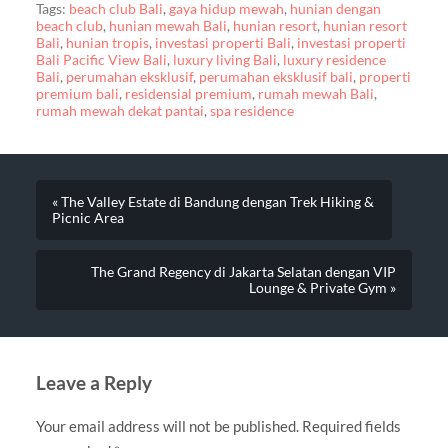
Tags:
beach club Bali
,
gaya hidup mewah
,
hunian dengan
beach club
,
hunian mewah Bali
,
hunian resort
,
hunian resort
Bali
,
hunian tropis
,
investasi properti Bali
,
investasi properti
Bali Pacific View Bali
,
luxury living Bali
,
luxury residence
Bali
,
perumahan eksklusif
,
perumahan eksklusif bali
,
properti
premium bali
,
residensial premium
,
rumah mewah Bali
,
rumah mewah dekat pantai
,
spa residence
« The Valley Estate di Bandung dengan Trek Hiking &
Picnic Area
The Grand Regency di Jakarta Selatan dengan VIP
Lounge & Private Gym »
Leave a Reply
Your email address will not be published.
Required fields