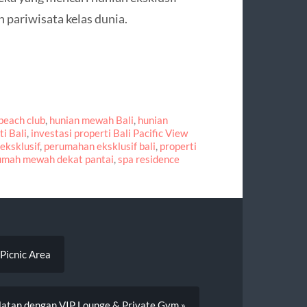
n pariwisata kelas dunia.
beach club
,
hunian mewah Bali
,
hunian
ti Bali
,
investasi properti Bali Pacific View
eksklusif
,
perumahan eksklusif bali
,
properti
umah mewah dekat pantai
,
spa residence
Picnic Area
latan dengan VIP Lounge & Private Gym »