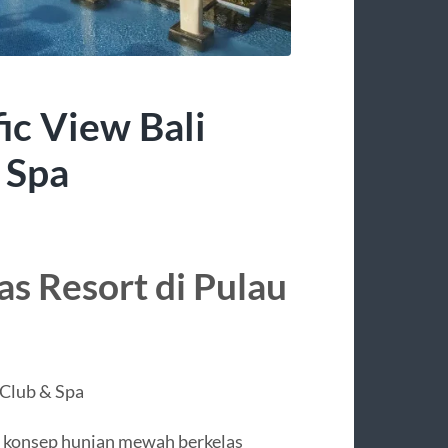
fic View Bali
 Spa
s Resort di Pulau
 Club & Spa
an konsep hunian mewah berkelas