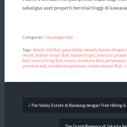
sekaligus aset properti bernilai tinggi di kawasa
Categories:
Uncategorized
Tags:
beach club Bali
,
gaya hidup mewah
,
hunian dengan 
resort
,
hunian resort Bali
,
hunian tropis
,
investasi proper
Bali
,
luxury living Bali
,
luxury residence Bali
,
perumahan 
premium bali
,
residensial premium
,
rumah mewah Bali
,
r
« The Valley Estate di Bandung dengan Trek Hiking & 
The Grand Regency di Jakarta Se