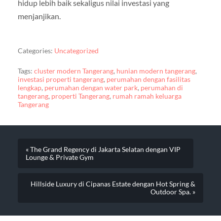
hidup lebih baik sekaligus nilai investasi yang
menjanjikan.
Categories:
Uncategorized
Tags:
cluster modern Tangerang
,
hunian modern tangerang
,
investasi properti tangerang
,
perumahan dengan fasilitas
lengkap
,
perumahan dengan water park
,
perumahan di
tangerang
,
properti Tangerang
,
rumah ramah keluarga
Tangerang
« The Grand Regency di Jakarta Selatan dengan VIP
Lounge & Private Gym
Hillside Luxury di Cipanas Estate dengan Hot Spring &
Outdoor Spa. »