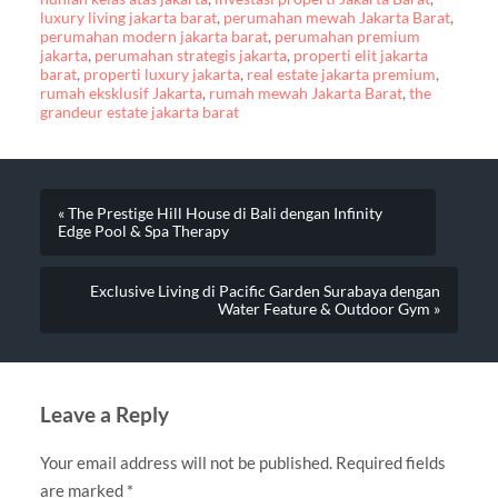
luxury living jakarta barat
,
perumahan mewah Jakarta Barat
,
perumahan modern jakarta barat
,
perumahan premium
jakarta
,
perumahan strategis jakarta
,
properti elit jakarta
barat
,
properti luxury jakarta
,
real estate jakarta premium
,
rumah eksklusif Jakarta
,
rumah mewah Jakarta Barat
,
the
grandeur estate jakarta barat
« The Prestige Hill House di Bali dengan Infinity
Edge Pool & Spa Therapy
Exclusive Living di Pacific Garden Surabaya dengan
Water Feature & Outdoor Gym »
Leave a Reply
Your email address will not be published.
Required fields
are marked
*