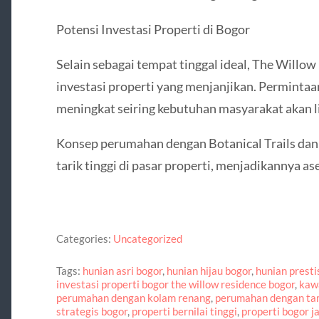
Potensi Investasi Properti di Bogor
Selain sebagai tempat tinggal ideal, The Willo
investasi properti yang menjanjikan. Permintaan
meningkat seiring kebutuhan masyarakat akan l
Konsep perumahan dengan Botanical Trails dan 
tarik tinggi di pasar properti, menjadikannya as
Categories:
Uncategorized
Tags:
hunian asri bogor
,
hunian hijau bogor
,
hunian presti
investasi properti bogor the willow residence bogor
,
kawa
perumahan dengan kolam renang
,
perumahan dengan ta
strategis bogor
,
properti bernilai tinggi
,
properti bogor j