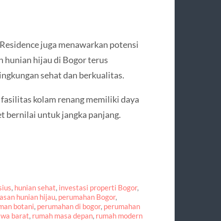
w Residence juga menawarkan potensi
 hunian hijau di Bogor terus
ingkungan sehat dan berkualitas.
fasilitas kolam renang memiliki daya
et bernilai untuk jangka panjang.
sius
,
hunian sehat
,
investasi properti Bogor
,
san hunian hijau
,
perumahan Bogor
,
man botani
,
perumahan di bogor
,
perumahan
awa barat
,
rumah masa depan
,
rumah modern