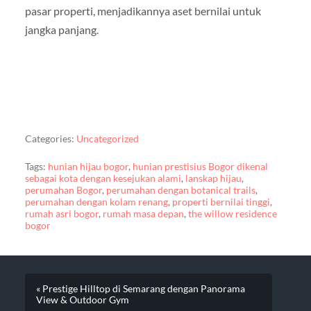
pasar properti, menjadikannya aset bernilai untuk
jangka panjang.
Categories:
Uncategorized
Tags:
hunian hijau bogor
,
hunian prestisius Bogor dikenal
sebagai kota dengan kesejukan alami
,
lanskap hijau
,
perumahan Bogor
,
perumahan dengan botanical trails
,
perumahan dengan kolam renang
,
properti bernilai tinggi
,
rumah asri bogor
,
rumah masa depan
,
the willow residence
bogor
« Prestige Hilltop di Semarang dengan Panorama
View & Outdoor Gym