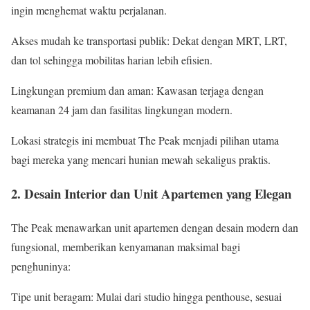
ingin menghemat waktu perjalanan.
Akses mudah ke transportasi publik: Dekat dengan MRT, LRT,
dan tol sehingga mobilitas harian lebih efisien.
Lingkungan premium dan aman: Kawasan terjaga dengan
keamanan 24 jam dan fasilitas lingkungan modern.
Lokasi strategis ini membuat The Peak menjadi pilihan utama
bagi mereka yang mencari hunian mewah sekaligus praktis.
2. Desain Interior dan Unit Apartemen yang Elegan
The Peak menawarkan unit apartemen dengan desain modern dan
fungsional, memberikan kenyamanan maksimal bagi
penghuninya:
Tipe unit beragam: Mulai dari studio hingga penthouse, sesuai