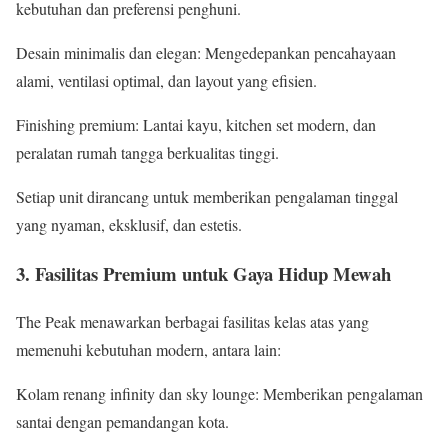
kebutuhan dan preferensi penghuni.
Desain minimalis dan elegan: Mengedepankan pencahayaan
alami, ventilasi optimal, dan layout yang efisien.
Finishing premium: Lantai kayu, kitchen set modern, dan
peralatan rumah tangga berkualitas tinggi.
Setiap unit dirancang untuk memberikan pengalaman tinggal
yang nyaman, eksklusif, dan estetis.
3. Fasilitas Premium untuk Gaya Hidup Mewah
The Peak menawarkan berbagai fasilitas kelas atas yang
memenuhi kebutuhan modern, antara lain:
Kolam renang infinity dan sky lounge: Memberikan pengalaman
santai dengan pemandangan kota.