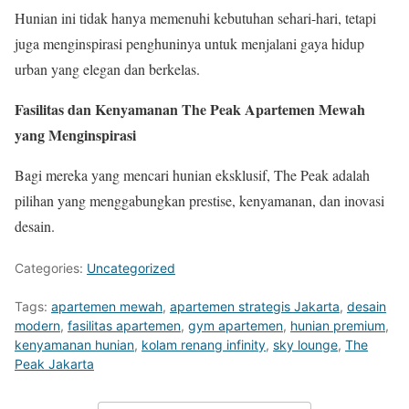
Hunian ini tidak hanya memenuhi kebutuhan sehari-hari, tetapi
juga menginspirasi penghuninya untuk menjalani gaya hidup
urban yang elegan dan berkelas.
Fasilitas dan Kenyamanan The Peak Apartemen Mewah
yang Menginspirasi
Bagi mereka yang mencari hunian eksklusif, The Peak adalah
pilihan yang menggabungkan prestise, kenyamanan, dan inovasi
desain.
Categories:
Uncategorized
Tags:
apartemen mewah
,
apartemen strategis Jakarta
,
desain
modern
,
fasilitas apartemen
,
gym apartemen
,
hunian premium
,
kenyamanan hunian
,
kolam renang infinity
,
sky lounge
,
The
Peak Jakarta