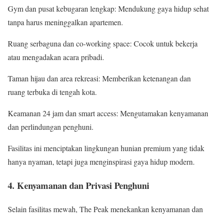
Gym dan pusat kebugaran lengkap: Mendukung gaya hidup sehat
tanpa harus meninggalkan apartemen.
Ruang serbaguna dan co-working space: Cocok untuk bekerja
atau mengadakan acara pribadi.
Taman hijau dan area rekreasi: Memberikan ketenangan dan
ruang terbuka di tengah kota.
Keamanan 24 jam dan smart access: Mengutamakan kenyamanan
dan perlindungan penghuni.
Fasilitas ini menciptakan lingkungan hunian premium yang tidak
hanya nyaman, tetapi juga menginspirasi gaya hidup modern.
4. Kenyamanan dan Privasi Penghuni
Selain fasilitas mewah, The Peak menekankan kenyamanan dan