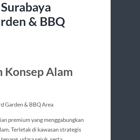
i Surabaya
arden & BBQ
 Konsep Alam
rd Garden & BBQ Area
unian premium yang menggabungkan
m. Terletak di kawasan strategis
tenang, udara sejuk, serta