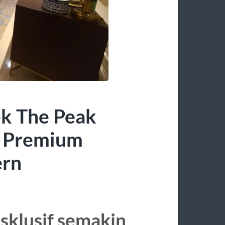
k The Peak
n Premium
ern
sklusif semakin