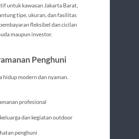
if untuk kawasan Jakarta Barat,
antung tipe, ukuran, dan fasilitas
embayaran fleksibel dan cicilan
muda maupun investor.
nyamanan Penghuni
a hidup modern dan nyaman.
amanan profesional
 keluarga dan kegiatan outdoor
ehatan penghuni