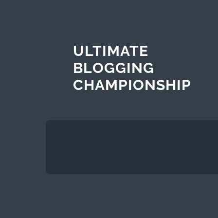
ULTIMATE
BLOGGING
CHAMPIONSHIP