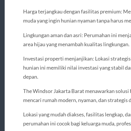
Harga terjangkau dengan fasilitas premium: Men
muda yang ingin hunian nyaman tanpa harus men
Lingkungan aman dan asri: Perumahan ini menj
area hijau yang menambah kualitas lingkungan.
Investasi properti menjanjikan: Lokasi strategis
hunian ini memiliki nilai investasi yang stabil 
depan.
The Windsor Jakarta Barat menawarkan solusi h
mencari rumah modern, nyaman, dan strategis d
Lokasi yang mudah diakses, fasilitas lengkap, 
perumahan ini cocok bagi keluarga muda, profes