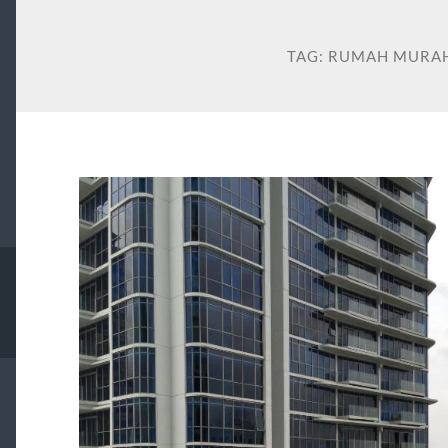
TAG:
RUMAH MURAH