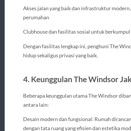
Akses jalan yang baik dan infrastruktur moder
perumahan
Clubhouse dan fasilitas sosial untuk berkumpul
Dengan fasilitas lengkap ini, penghuni The W
hidup sekaligus privasi yang baik.
4. Keunggulan The Windsor Jak
Beberapa keunggulan utama The Windsor diband
antara lain:
Desain modern dan fungsional: Rumah dirancan
dengan tata ruang yang efisien dan estetika mod