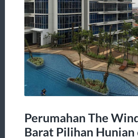
Perumahan The Wind
Barat Pilihan Hunian 