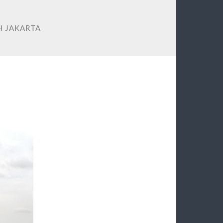
 JAKARTA