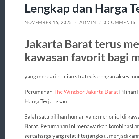
Lengkap dan Harga T
NOVEMBER 16, 2025
/
ADMIN
/
0 COMMENTS
Jakarta Barat terus me
kawasan favorit bagi 
yang mencari hunian strategis dengan akses muda
Perumahan
The Windsor Jakarta Barat
Pilihan 
Harga Terjangkau
Salah satu pilihan hunian yang menonjol di kaw
Barat. Perumahan ini menawarkan kombinasi ant
serta harga yang relatif terjangkau, menjadikann