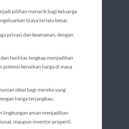
jadi pilihan menarik bagi keluarga
geluarkan biaya terlalu besar.
aga privasi dan keamanan, dengan
 dan fasilitas lengkap menjadikan
dan potensi kenaikan harga di masa
unian ideal bagi mereka yang
engan harga terjangkau.
dan lingkungan aman menjadikan
ional, maupun investor properti.