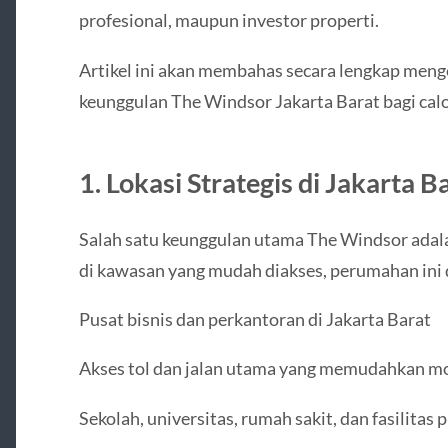
profesional, maupun investor properti.
Artikel ini akan membahas secara lengkap mengena
keunggulan The Windsor Jakarta Barat bagi cal
1. Lokasi Strategis di Jakarta B
Salah satu keunggulan utama The Windsor adalah
di kawasan yang mudah diakses, perumahan ini 
Pusat bisnis dan perkantoran di Jakarta Barat
Akses tol dan jalan utama yang memudahkan mob
Sekolah, universitas, rumah sakit, dan fasilitas 