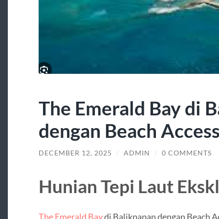
The Emerald Bay di B
dengan Beach Access
DECEMBER 12, 2025
/
ADMIN
/
0 COMMENTS
Hunian Tepi Laut Ekskl
The Emerald Bay
di Balikpapan dengan Beach A