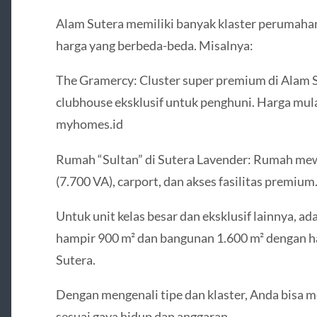
Alam Sutera memiliki banyak klaster perumaha
harga yang berbeda-beda. Misalnya:
The Gramercy: Cluster super premium di Alam 
clubhouse eksklusif untuk penghuni. Harga mulai
myhomes.id
Rumah “Sultan” di Sutera Lavender: Rumah mewa
(7.700 VA), carport, dan akses fasilitas premium.
Untuk unit kelas besar dan eksklusif lainnya, a
hampir 900 m² dan bangunan 1.600 m² dengan ha
Sutera.
Dengan mengenali tipe dan klaster, Anda bisa
sesuai gaya hidup dan anggaran.