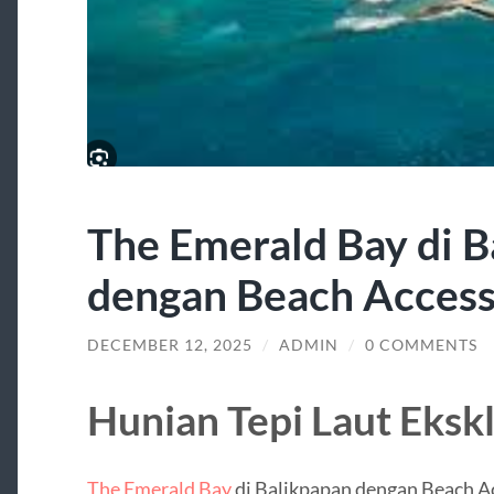
The Emerald Bay di B
dengan Beach Access
DECEMBER 12, 2025
/
ADMIN
/
0 COMMENTS
Hunian Tepi Laut Ekskl
The Emerald Bay
di Balikpapan dengan Beach A