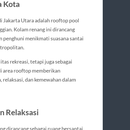
a Kota
di Jakarta Utara adalah rooftop pool
gian. Kolam renang ini dirancang
an penghuni menikmati suasana santai
ropolitan.
itas rekreasi, tetapi juga sebagai
di area rooftop memberikan
 relaksasi, dan kemewahan dalam
an Relaksasi
yang dirancang sebagai ruang bersantai