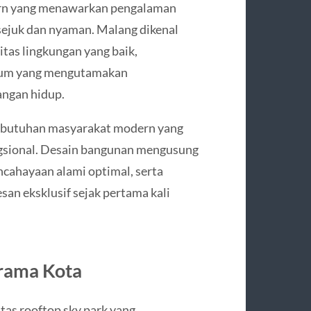
dern yang menawarkan pengalaman
 sejuk dan nyaman. Malang dikenal
itas lingkungan yang baik,
mium yang mengutamakan
angan hidup.
ebutuhan masyarakat modern yang
ungsional. Desain bangunan mengusung
ncahayaan alami optimal, serta
san eksklusif sejak pertama kali
rama Kota
tas rooftop sky park yang