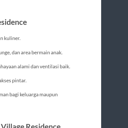
esidence
n kuliner.
unge, dan area bermain anak.
ayaan alami dan ventilasi baik.
kses pintar.
aman bagi keluarga maupun
 Village Residence